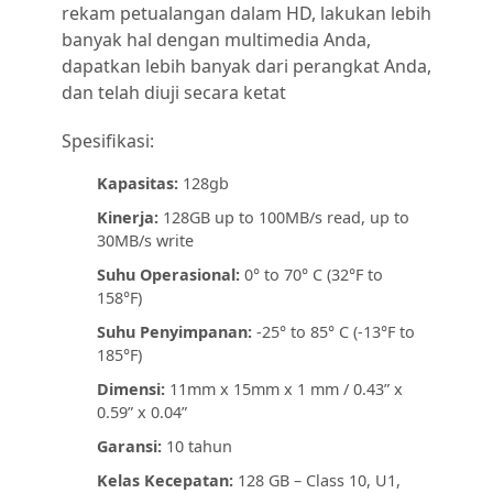
rekam petualangan dalam HD, lakukan lebih
banyak hal dengan multimedia Anda,
dapatkan lebih banyak dari perangkat Anda,
dan telah diuji secara ketat
Spesifikasi:
Kapasitas:
128gb
Kinerja:
128GB up to 100MB/s read, up to
30MB/s write
Suhu Operasional:
0° to 70° C (32°F to
158°F)
Suhu Penyimpanan:
-25° to 85° C (-13°F to
185°F)
Dimensi:
11mm x 15mm x 1 mm / 0.43” x
0.59” x 0.04”
Garansi:
10 tahun
Kelas Kecepatan:
128 GB – Class 10, U1,