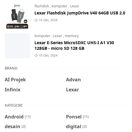
flashdisk
,
komputer
,
Lexar
Lexar Flashdisk JumpDrive V40 64GB USB 2.0
10 Okt, 2024
komputer
,
Lexar
,
memory
Lexar E-Series MicroSDXC UHS-I A1 V30
128GB - micro SD 128 GB
10 Okt, 2024
BRAND
AI Projek
Advan
Infinix
Lexar
KATEGORI
Android
Ponsel
[11]
[11]
desain
digital
[2]
[2]